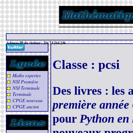
N
Adresse IP du visiteur : 216.73.216.236
Classe : pcsi
Maths expertes
NSI Première
Des livres : les
NSI Terminale
Terminale
CPGE nouveau
première année
CPGE ancien
pour
Python en
nouveaux prog