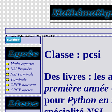
Adresse IP du visiteur : 216.73.216.135
Classe : pcsi
Maths expertes
NSI Première
Des livres : les
NSI Terminale
Terminale
CPGE nouveau
première année
CPGE ancien
pour
Python en
spécialité
NSI