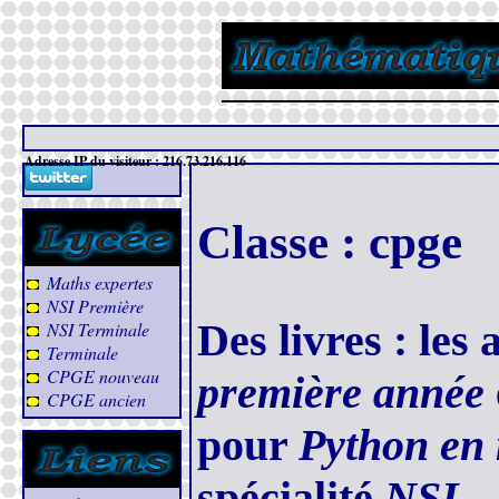
N
Adresse IP du visiteur : 216.73.216.116
Classe : cpge
Maths expertes
NSI Première
Des livres : les
NSI Terminale
Terminale
CPGE nouveau
première année
CPGE ancien
pour
Python en
spécialité
NSI