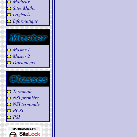
Matheux
Sites Maths
Logiciels
Informatique
Master 1
Master 2
Documents
Terminale
NSI première
NSI terminale
PCSI
PSI