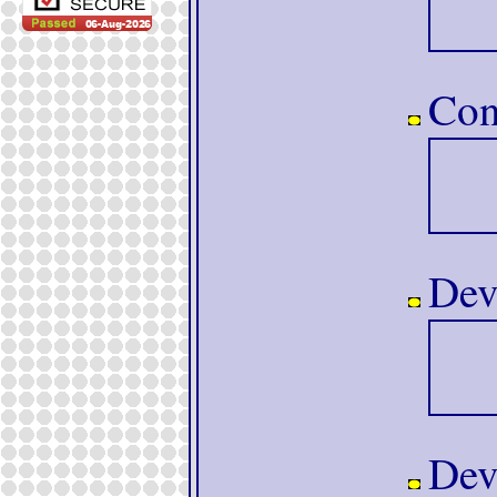
Con
Dev
Dev