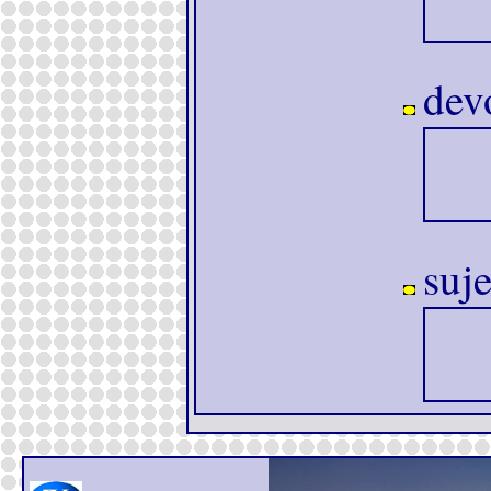
devo
suj