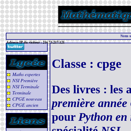
Nous sommes le 07/08/2026
Adresse IP du visiteur : 216.73.217.121
Classe : cpge
Maths expertes
NSI Première
Des livres : les
NSI Terminale
Terminale
CPGE nouveau
première année
CPGE ancien
pour
Python en
spécialité
NSI