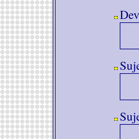
Devo
Suj
Suj