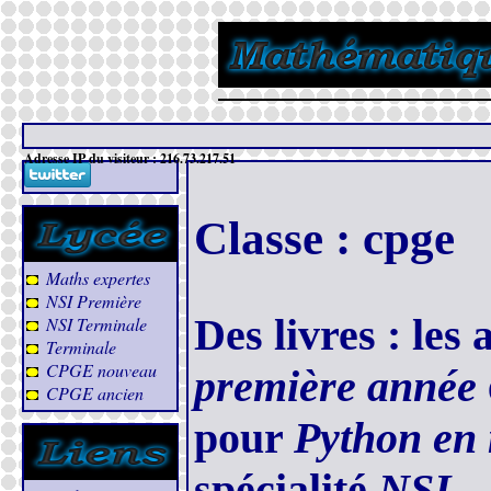
Nous
Adresse IP du visiteur : 216.73.217.51
Classe : cpge
Maths expertes
NSI Première
Des livres : les
NSI Terminale
Terminale
CPGE nouveau
première année
CPGE ancien
pour
Python en
spécialité
NSI